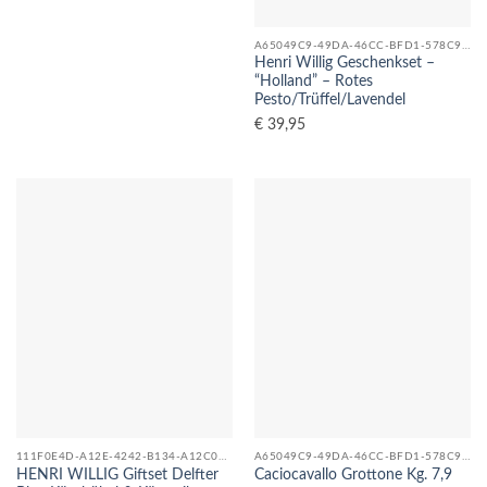
A65049C9-49DA-46CC-BFD1-578C92E0357C_0
Henri Willig Geschenkset –
“Holland” – Rotes
Pesto/Trüffel/Lavendel
€
39,95
111F0E4D-A12E-4242-B134-A12C08F04C5D_0
A65049C9-49DA-46CC-BFD1-578C92E0357C_0
HENRI WILLIG Giftset Delfter
Caciocavallo Grottone Kg. 7,9