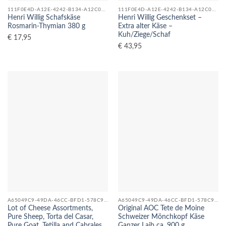
111F0E4D-A12E-4242-B134-A12C08F04C5D_0
111F0E4D-A12E-4242-B134-A12C08F04C5D_0
Henri Willig Schafskäse
Henri Willig Geschenkset –
Rosmarin-Thymian 380 g
Extra alter Käse –
Kuh/Ziege/Schaf
€
17,95
€
43,95
A65049C9-49DA-46CC-BFD1-578C92E0357C_0
A65049C9-49DA-46CC-BFD1-578C92E0357C_0
Lot of Cheese Assortments,
Original AOC Tete de Moine
Pure Sheep, Torta del Casar,
Schweizer Mönchkopf Käse
Pure Goat, Tetilla and Cabrales
Ganzer Laib ca. 900 g