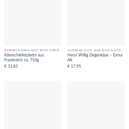
A65049C9-49DA-46CC-BFD1-578C92E0357C_0
111F0E4D-A12E-4242-B134-A12C08F04C5D_0
Käseschieferplatte aus
Henri Willig Ziegenkäse – Extra
Frankreich ca. 750g
Alt
€
33,85
€
17,95