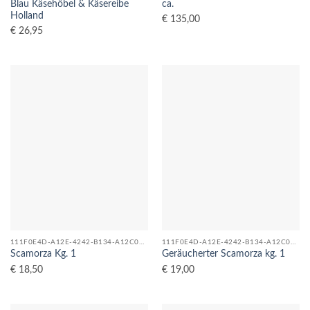
Blau Käsehöbel & Käsereibe
ca.
Holland
€
135,00
€
26,95
111F0E4D-A12E-4242-B134-A12C08F04C5D_0
111F0E4D-A12E-4242-B134-A12C08F04C5D_0
Scamorza Kg. 1
Geräucherter Scamorza kg. 1
€
18,50
€
19,00