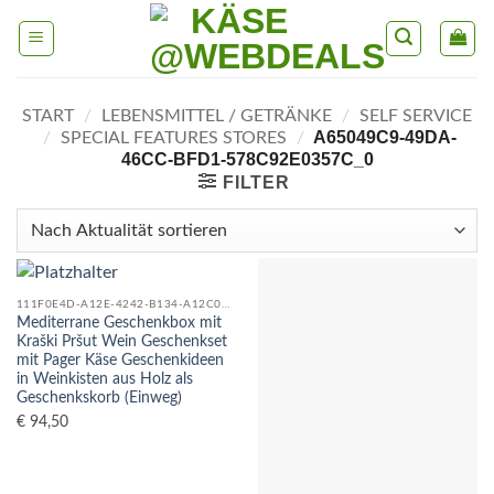
Skip
to
content
START
/
LEBENSMITTEL / GETRÄNKE
/
SELF SERVICE
A65049C9-49DA-
/
SPECIAL FEATURES STORES
/
46CC-BFD1-578C92E0357C_0
FILTER
111F0E4D-A12E-4242-B134-A12C08F04C5D_0
Mediterrane Geschenkbox mit
Kraški Pršut Wein Geschenkset
mit Pager Käse Geschenkideen
in Weinkisten aus Holz als
Geschenkskorb (Einweg)
€
94,50