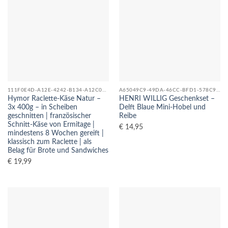
111F0E4D-A12E-4242-B134-A12C08F04C5D_0
A65049C9-49DA-46CC-BFD1-578C92E0357C_0
Hymor Raclette-Käse Natur –
HENRI WILLIG Geschenkset –
3x 400g – in Scheiben
Delft Blaue Mini-Hobel und
geschnitten | französischer
Reibe
Schnitt-Käse von Ermitage |
€
14,95
mindestens 8 Wochen gereift |
klassisch zum Raclette | als
Belag für Brote und Sandwiches
€
19,99