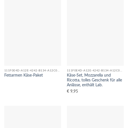
111F0E4D-A12E-4242-B134-A12C08F04C5D_0
111F0E4D-A12E-4242-B134-A12C08F04C5D_0
Käse-Set, Mozzarella und
Fettarmen Käse-Paket
Ricotta, tolles Geschenk für alle
Anlässe, enthält Lab.
€
9,95