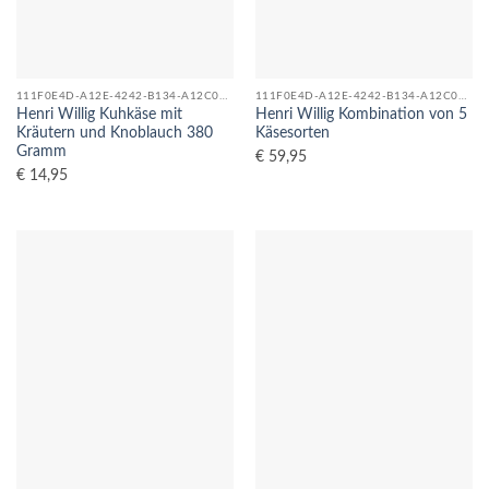
111F0E4D-A12E-4242-B134-A12C08F04C5D_0
111F0E4D-A12E-4242-B134-A12C08F04C5D_0
Henri Willig Kuhkäse mit
Henri Willig Kombination von 5
Kräutern und Knoblauch 380
Käsesorten
Gramm
€
59,95
€
14,95