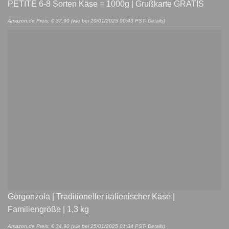
PETITE 6-8 Sorten Käse = 1000g | Grußkarte GRATIS
Amazon.de Preis:
€
37,90
(wie bei 20/01/2025 00:43 PST-
Details
)
Gorgonzola | Traditioneller italienischer Käse |
Familiengröße | 1,3 kg
Amazon.de Preis:
€
34,90
(wie bei 25/01/2025 01:34 PST-
Details
)