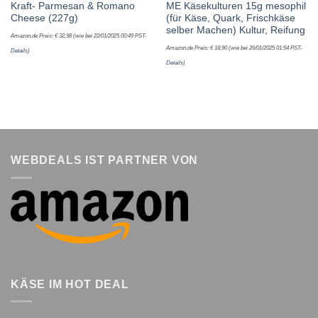
Kraft- Parmesan & Romano
ME Käsekulturen 15g mesophil
Cheese (227g)
(für Käse, Quark, Frischkäse
selber Machen) Kultur, Reifung
Amazon.de Preis:
€
32,98
(wie bei 22/01/2025 00:49 PST-
Amazon.de Preis:
€
18,90
(wie bei 26/01/2025 01:54 PST-
Details
)
Details
)
WEBDEALS IST PARTNER VON
KÄSE IM HOT DEAL