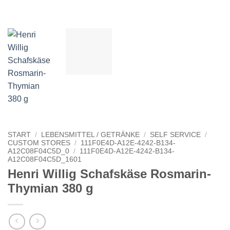
START
/
LEBENSMITTEL / GETRÄNKE
/
SELF SERVICE
/
CUSTOM STORES
/
111F0E4D-A12E-4242-B134-
A12C08F04C5D_0
/
111F0E4D-A12E-4242-B134-
A12C08F04C5D_1601
Henri Willig Schafskäse Rosmarin-
Thymian 380 g