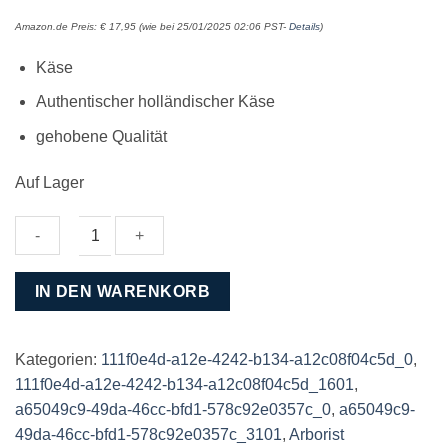
Amazon.de Preis:
€
17,95
(wie bei 25/01/2025 02:06 PST-
Details
)
Käse
Authentischer holländischer Käse
gehobene Qualität
Auf Lager
Henri
IN DEN WARENKORB
Willig
Schafskäse
Rosmarin-
Kategorien:
111f0e4d-a12e-4242-b134-a12c08f04c5d_0
,
Thymian
111f0e4d-a12e-4242-b134-a12c08f04c5d_1601
,
380
a65049c9-49da-46cc-bfd1-578c92e0357c_0
,
a65049c9-
g
49da-46cc-bfd1-578c92e0357c_3101
,
Arborist
Menge