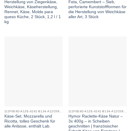
Herstellung von Ziegenkäse,
Feta, Camembert – Sieb,
Weichkäse, Käseherstellung,
perforierte Kunststoffformen für
Rennet, Käse, Molde para
die Herstellung von Weichkäse
queso Küche, 2 Stück, 1,2 l / 1
aller Art, 3 Stück
kg
111F0E4D-A12E-4242-B134-A12C08F04C5D_0
111F0E4D-A12E-4242-B134-A12C08F04C5D_0
Käse-Set, Mozzarella und
Hymor Raclette-Käse Natur –
Ricotta, tolles Geschenk für
3x 400g – in Scheiben
alle Anlässe, enthält Lab.
geschnitten | französischer