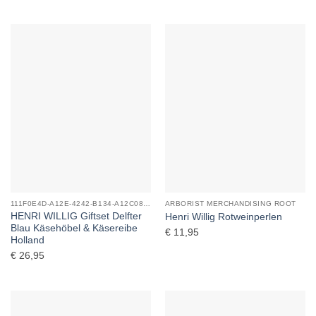
111F0E4D-A12E-4242-B134-A12C08F04C5D_0
ARBORIST MERCHANDISING ROOT
HENRI WILLIG Giftset Delfter
Henri Willig Rotweinperlen
Blau Käsehöbel & Käsereibe
€
11,95
Holland
€
26,95