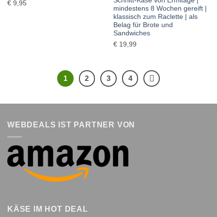
Schnitt-Käse von Ermitage |
€
9,95
mindestens 8 Wochen gereift |
klassisch zum Raclette | als
Belag für Brote und
Sandwiches
€
19,99
1
2
3
4
WEBDEALS IST PARTNER VON
KÄSE IM HOT DEAL