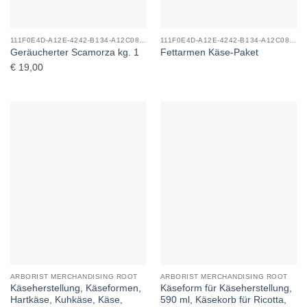
111F0E4D-A12E-4242-B134-A12C08F04C5D_0
111F0E4D-A12E-4242-B134-A12C08F04C5D_0
Geräucherter Scamorza kg. 1
Fettarmen Käse-Paket
€
19,00
ARBORIST MERCHANDISING ROOT
ARBORIST MERCHANDISING ROOT
Käseherstellung, Käseformen,
Käseform für Käseherstellung,
Hartkäse, Kuhkäse, Käse,
590 ml, Käsekorb für Ricotta,