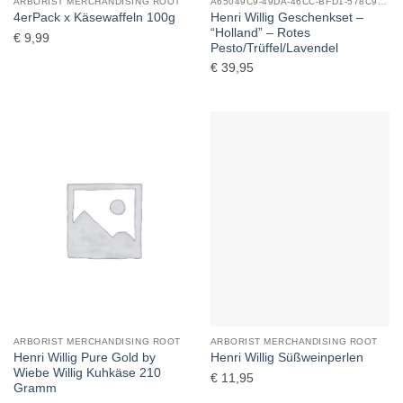
ARBORIST MERCHANDISING ROOT
A65049C9-49DA-46CC-BFD1-578C92E0357C_0
Henri Willig Geschenkset –
4erPack x Käsewaffeln 100g
“Holland” – Rotes
€
9,99
Pesto/Trüffel/Lavendel
€
39,95
ARBORIST MERCHANDISING ROOT
ARBORIST MERCHANDISING ROOT
Henri Willig Pure Gold by
Henri Willig Süßweinperlen
Wiebe Willig Kuhkäse 210
€
11,95
Gramm