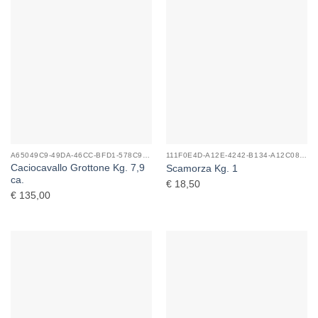
A65049C9-49DA-46CC-BFD1-578C92E0357C_0
111F0E4D-A12E-4242-B134-A12C08F04C5D_0
Caciocavallo Grottone Kg. 7,9
Scamorza Kg. 1
ca.
€
18,50
€
135,00