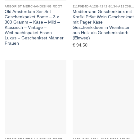
ARBORIST MERCHANDISING ROOT
111F0E4D-A12E-4242-B134-A12C08F04C5D_0
Old Amsterdam 3er-Set –
Mediterrane Geschenkbox mit
Geschenkpaket Boote – 3 x
Kraški Pršut Wein Geschenkset
300 Gramm – Käse – Mild –
mit Pager Käse
Klassisch – Vintage –
Geschenkideen in Weinkisten
Weihnachtspaket Essen –
aus Holz als Geschenkskorb
Luxus – Geschenkset Männer
(Einweg)
Frauen
€
94,50