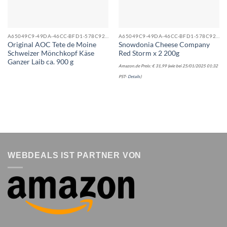
A65049C9-49DA-46CC-BFD1-578C92E0357C_0
A65049C9-49DA-46CC-BFD1-578C92E0357C_0
Original AOC Tete de Moine
Snowdonia Cheese Company
Schweizer Mönchkopf Käse
Red Storm x 2 200g
Ganzer Laib ca. 900 g
Amazon.de Preis:
€
31,99
(wie bei 25/01/2025 01:32
PST-
Details
)
WEBDEALS IST PARTNER VON