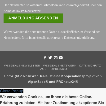
Der Newsletter ist kostenlos. Abmelden kann ich mich jederzeit über den
Abmeldelink im Newsletter.
Wir verwenden die angegebenen Daten ausschließlich zum Versand des
Newsletters. Bitte beachten Sie auch unsere
Datenschutzerklärung
.
WEBDEALS NEWSLETTER
WEBDEALS NETZWERK
DATENSCHUTZ
AGB
IMPRESSUM
Copyright 2026 ©
WebDeals ist eine Kooperationsprojekt von
AlpenSepp®
und
PROnatur24®
Close Popup
Wir verwenden Cookies, um Ihnen die beste Online-
Erfahrung zu bieten. Mit Ihrer Zustimmung akzeptieren Sie