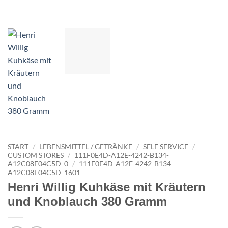
START
/
LEBENSMITTEL / GETRÄNKE
/
SELF SERVICE
/
CUSTOM STORES
/
111F0E4D-A12E-4242-B134-
A12C08F04C5D_0
/
111F0E4D-A12E-4242-B134-
A12C08F04C5D_1601
Henri Willig Kuhkäse mit Kräutern
und Knoblauch 380 Gramm