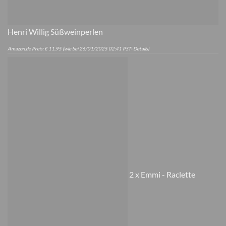
Henri Willig Süßweinperlen
Amazon.de Preis:
€
11,95
(wie bei 26/01/2025 02:41 PST-
Details
)
2 x Emmi - Raclette