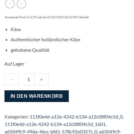
Amazon.de Preis:
€
14,95
(wie bei 25/01/2025 02:10 PST-
Details
)
Käse
Authentischer holländischer Käse
gehobene Qualität
Auf Lager
Henri
IN DEN WARENKORB
Willig
Kuhkäse
mit
Kategorien:
111f0e4d-a12e-4242-b134-a12c08f04c5d_0
,
Kräutern
111f0e4d-a12e-4242-b134-a12c08f04c5d_1601
,
und
a65049c9-49da-46cc-bfd1-578c92e0357c_0
,
a65049c9-