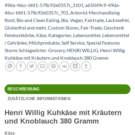
Knoblauch
49da-46cc-bfd1-578c92e0357c_3101
,
a65049c9-49da-
380
46cc-bfd1-578c92e0357c_701
,
Arborist Merchandising
Gramm
Root
,
Bio and Clean Eating
,
Bio, Vegan, Fairtrade, Lactosefrei,
Menge
Glutenfrei and mehr
,
Custom Stores
,
Fair-Trade
,
Geschenk
Feinkostkörbe
,
Käse
,
Kategorien
,
Lebensmittel
,
Lebensmittel
/ Getränke
,
Milchprodukte
,
Self Service
,
Special Features
Stores
Schlagwörter:
Grocery
,
HENRI WILLIG
,
Henri Willig
Kuhkäse mit Kräutern und Knoblauch 380 Gramm
BESCHREIBUNG
ZUSÄTZLICHE INFORMATIONEN
Henri Willig Kuhkäse mit Kräutern
und Knoblauch 380 Gramm
Käse