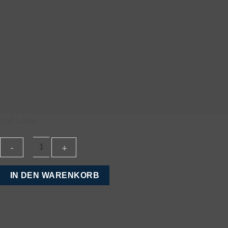
Auf Lager
Henri
IN DEN WARENKORB
Willig
Kuhkäse
mit
Kräutern