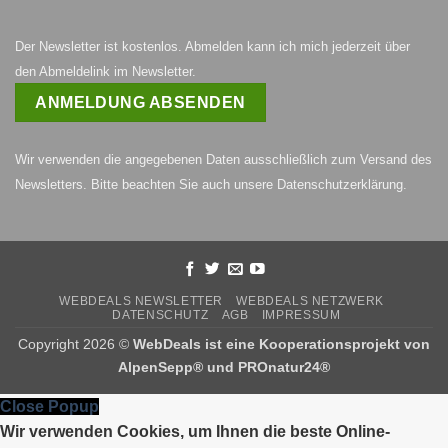
Der Newsletter ist kostenlos. Abmelden kann ich mich jederzeit über
den Abmeldelink im Newsletter.
Wir verwenden die angegebenen Daten ausschließlich zum Versand des
Newsletters. Bitte beachten Sie auch unsere
Datenschutzerklärung
.
WEBDEALS NEWSLETTER
WEBDEALS NETZWERK
DATENSCHUTZ
AGB
IMPRESSUM
Copyright 2026 ©
WebDeals ist eine Kooperationsprojekt von
AlpenSepp®
und
PROnatur24®
Close Popup
Wir verwenden Cookies, um Ihnen die beste Online-