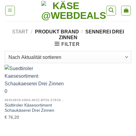
Skip
to
content
START
/
PRODUKT BRAND
/
SENNEREI DREI
ZINNEN
FILTER
A65049C9-49DA-46CC-BFD1-578C92E0357C_0
Südtiroler Käsesortiment
Schaukäserei Drei Zinnen
€
76,20