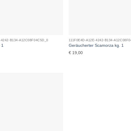
-4242-B134-A12C08F04C5D_0
111F0E4D-A12E-4242-B134-A12C08F
 1
Geräucherter Scamorza kg. 1
€
19,00