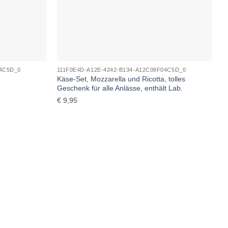
04C5D_0
111F0E4D-A12E-4242-B134-A12C08F04C5D_0
Käse-Set, Mozzarella und Ricotta, tolles
Geschenk für alle Anlässe, enthält Lab.
€
9,95