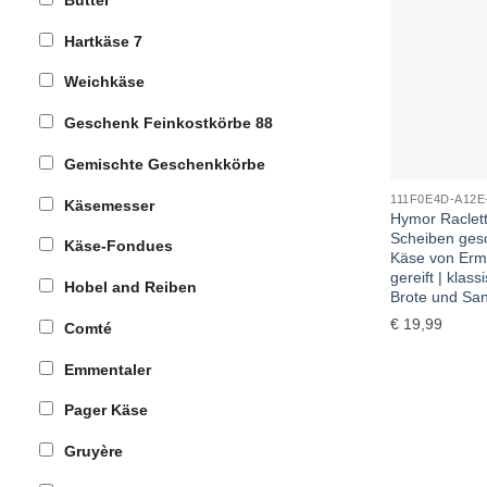
Hartkäse
7
Weichkäse
Geschenk Feinkostkörbe
88
Gemischte Geschenkkörbe
111F0E4D-A12E
Käsemesser
Hymor Raclett
Scheiben gesch
Käse-Fondues
Käse von Erm
gereift | klas
Hobel and Reiben
Brote und Sa
€
19,99
Comté
Emmentaler
Pager Käse
Gruyère