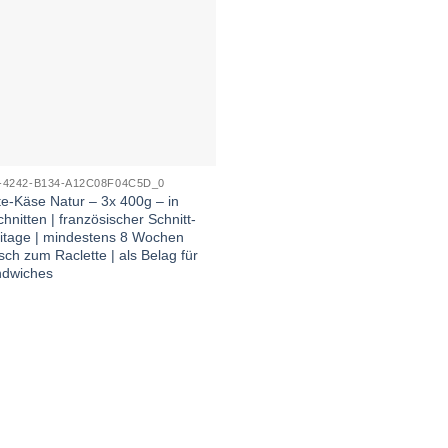
-4242-B134-A12C08F04C5D_0
e-Käse Natur – 3x 400g – in
nitten | französischer Schnitt-
itage | mindestens 8 Wochen
sisch zum Raclette | als Belag für
ndwiches