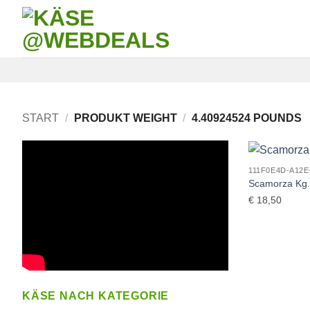
Skip
to
content
START
/
PRODUKT WEIGHT
/
4.40924524 POUNDS
111F0E4D-A12E
Scamorza Kg.
€
18,50
KÄSE NACH KATEGORIE