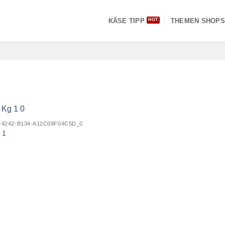
KÄSE TIPP
THEMEN SHOP
-4242-B134-A12C08F04C5D_0
 1