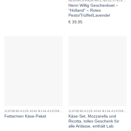
A65049C9-49DA-46CC-BFD1-578C92E0357C_0
Henri Willig Geschenkset –
“Holland” – Rotes
Pesto/Trüffel/Lavendel
€
39,95
111F0E4D-A12E-4242-B134-A12C08F04C5D_0
111F0E4D-A12E-4242-B134-A12C08F04C5D_0
Käse-Set, Mozzarella und
Fettarmen Käse-Paket
Ricotta, tolles Geschenk für
alle Anlässe, enthält Lab.