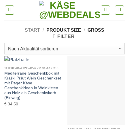
Skip
to
content
START
/
PRODUKT SIZE
/
GROSS
FILTER
111F0E4D-A12E-4242-B134-A12C08F04C5D_0
Mediterrane Geschenkbox mit
Kraški Pršut Wein Geschenkset
mit Pager Käse
Geschenkideen in Weinkisten
aus Holz als Geschenkskorb
(Einweg)
€
94,50