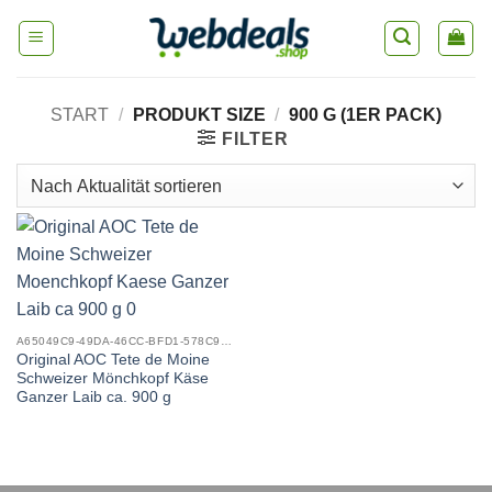
Skip
to
content
START
/
PRODUKT SIZE
/
900 G (1ER PACK)
FILTER
A65049C9-49DA-46CC-BFD1-578C92E0357C_0
Original AOC Tete de Moine
Schweizer Mönchkopf Käse
Ganzer Laib ca. 900 g