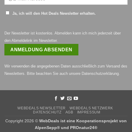
Ja, ich will den Hot Deals Newsletter erhalten.
Der Newsletter ist kostenlos. Abmelden kann ich mich jederzeit über
den Abmeldelink im Newsletter.
Wir verwenden die angegebenen Daten ausschließlich zum Versand des
Newsletters. Bitte beachten Sie auch unsere
Datenschutzerklärung
.
WEBDEALS NEWSLETTER
WEBDEALS NETZWERK
DATENSCHUTZ
AGB
IMPRESSUM
Copyright 2026 ©
WebDeals ist eine Kooperationsprojekt von
AlpenSepp®
und
PROnatur24®