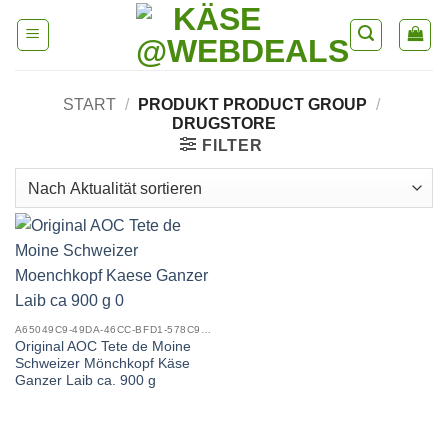
Skip
to
content
START
/
PRODUKT PRODUCT GROUP
/
DRUGSTORE
FILTER
A65049C9-49DA-46CC-BFD1-578C92E0357C_0
Original AOC Tete de Moine
Schweizer Mönchkopf Käse
Ganzer Laib ca. 900 g